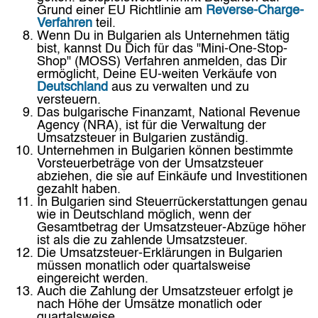
Grund einer EU Richtlinie am
Reverse-Charge-
Verfahren
teil.
Wenn Du in Bulgarien als Unternehmen tätig
bist, kannst Du Dich für das "Mini-One-Stop-
Shop" (MOSS) Verfahren anmelden, das Dir
ermöglicht, Deine EU-weiten Verkäufe von
Deutschland
aus zu verwalten und zu
versteuern.
Das bulgarische Finanzamt, National Revenue
Agency (NRA), ist für die Verwaltung der
Umsatzsteuer in Bulgarien zuständig.
Unternehmen in Bulgarien können bestimmte
Vorsteuerbeträge von der Umsatzsteuer
abziehen, die sie auf Einkäufe und Investitionen
gezahlt haben.
In Bulgarien sind Steuerrückerstattungen genau
wie in Deutschland möglich, wenn der
Gesamtbetrag der Umsatzsteuer-Abzüge höher
ist als die zu zahlende Umsatzsteuer.
Die Umsatzsteuer-Erklärungen in Bulgarien
müssen monatlich oder quartalsweise
eingereicht werden.
Auch die Zahlung der Umsatzsteuer erfolgt je
nach Höhe der Umsätze monatlich oder
quartalsweise.