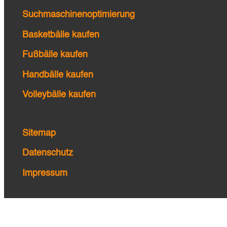
Suchmaschinenoptimierung
Basketbälle kaufen
Fußbälle kaufen
Handbälle kaufen
Volleybälle kaufen
Sitemap
Datenschutz
Impressum