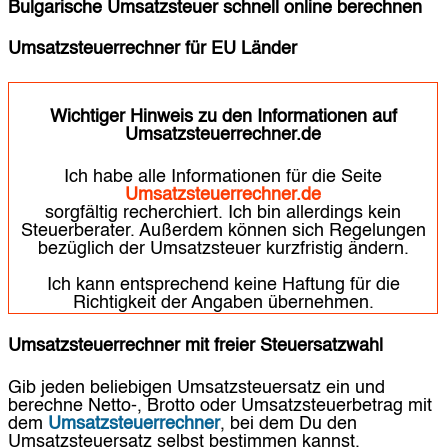
Bulgarische Umsatzsteuer schnell online berechnen
Umsatzsteuerrechner für EU Länder
Wichtiger Hinweis zu den Informationen auf
Umsatzsteuerrechner.de
Ich habe alle Informationen für die Seite
Umsatzsteuerrechner.de
sorgfältig recherchiert. Ich bin allerdings kein
Steuerberater. Außerdem können sich
Regelungen
bezüglich der Umsatzsteuer
kurzfristig ändern.
Ich kann entsprechend keine Haftung für die
Richtigkeit der Angaben übernehmen.
Umsatzsteuerrechner mit freier Steuersatzwahl
Gib jeden beliebigen Umsatzsteuersatz ein und
berechne Netto-, Brotto oder Umsatzsteuerbetrag mit
dem
Umsatzsteuerrechner
, bei dem Du den
Umsatzsteuersatz selbst bestimmen kannst.