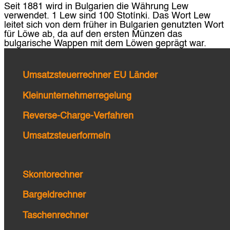
Seit 1881 wird in Bulgarien die Währung Lew
verwendet. 1 Lew sind 100 Stotínki. Das Wort Lew
leitet sich von dem früher in Bulgarien genutzten Wort
für Löwe ab, da auf den ersten Münzen das
bulgarische Wappen mit dem Löwen geprägt war.
Umsatzsteuerrechner EU Länder
Kleinunternehmerregelung
Reverse-Charge-Verfahren
Umsatzsteuerformeln
Skontorechner
Bargeldrechner
Taschenrechner