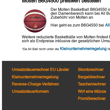
Molten B6G4500 preiswert bestellen
Der Molten Basketball B6G4550 ist
den Damenbereich kann bei All Bal
Zubehöhr von Molten an.
Hier geht es zum B6G4550 bei
All
Weitere reduzierte Basketbälle von Molten findest
sich als Endpreise inklusive der gesetzlichen Umsa
Kleinunternehmerregelung
*Da All Ball nicht unter die
fä
Umsatzsteuerrechner EU Länder
Skontorechner
Kleinunternehmerregelung
Bargeldrechner
Reverse-Charge-Verfahren
Taschenrechner
Umsatzsteuerformeln
Wirf eine Münze
Promillerechner